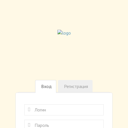
Вход
Регистрация