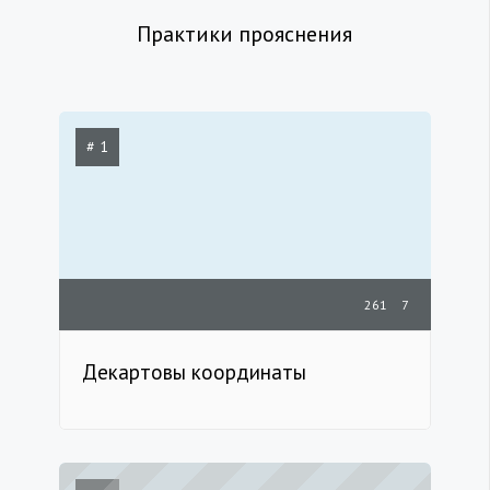
Практики прояснения
# 1
261
7
Декартовы координаты