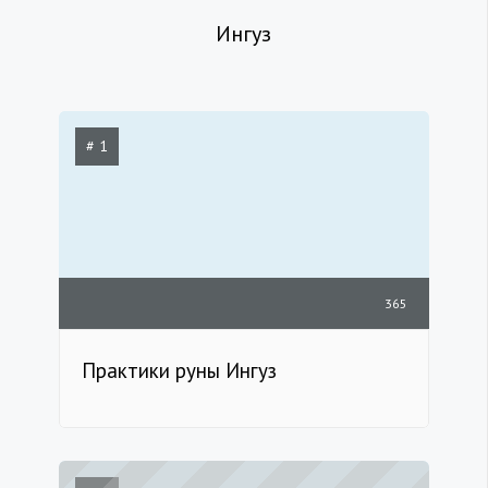
Ингуз
# 1
365
Практики руны Ингуз