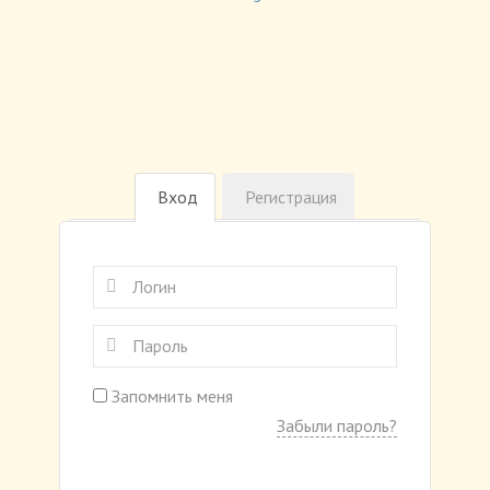
Вход
Регистрация
Запомнить меня
Забыли пароль?