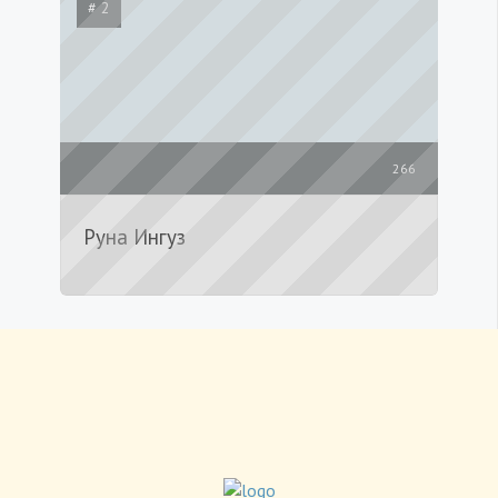
# 2
266
Руна Ингуз